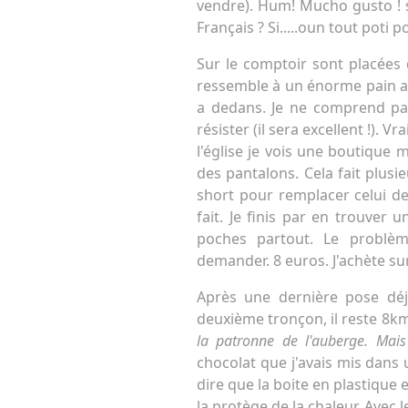
vendre). Hum! Mucho gusto ! si
Français ? Si.....oun tout poti 
Sur le comptoir sont placées 
ressemble à un énorme pain au
a dedans. Je ne comprend pas
résister (il sera excellent !)
l'église je vois une boutique 
des pantalons. Cela fait plusi
short pour remplacer celui de
fait. Je finis par en trouver 
poches partout. Le problème 
demander. 8 euros. J'achète sur
Après une dernière pose déjeu
deuxième tronçon, il reste 8km 
la patronne de l'auberge. Mais
chocolat que j'avais mis dans 
dire que la boite en plastique 
la protège de la chaleur. Avec 