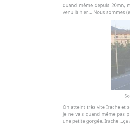
quand même depuis 20mn, mêm
venu là hier…. Nous sommes (en
So
On atteint très vite Irache et 
je ne vais quand même pas pic
une petite gorgée..Irache....ça