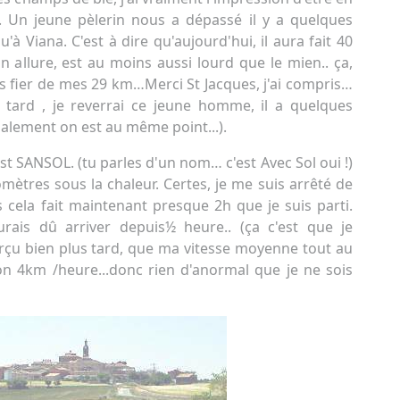
s. Un jeune pèlerin nous a dépassé il y a quelques
u'à Viana. C'est à dire qu'aujourd'hui, il aura fait 40
on allure, est au moins aussi lourd que le mien.. ça,
rès fier de mes 29 km…Merci St Jacques, j'ai compris…
s tard , je reverrai ce jeune homme, il a quelques
inalement on est au même point...).
'est SANSOL. (tu parles d'un nom… c'est Avec Sol oui !)
omètres sous la chaleur. Certes, je me suis arrêté de
 cela fait maintenant presque 2h que je suis parti.
rais dû arriver depuis½ heure.. (ça c'est que je
perçu bien plus tard, que ma vitesse moyenne tout au
on 4km /heure...donc rien d'anormal que je ne sois