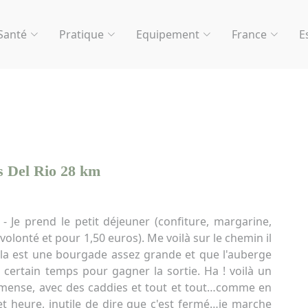
Santé
Pratique
Equipement
France
E
es Del Rio 28 km
 - Je prend le petit déjeuner (confiture, margarine,
à volonté et pour 1,50 euros). Me voilà sur le chemin il
la est une bourgade assez grande et que l'auberge
un certain temps pour gagner la sortie. Ha ! voilà un
mmense, avec des caddies et tout et tout…comme en
 cet heure, inutile de dire que c'est fermé…je marche