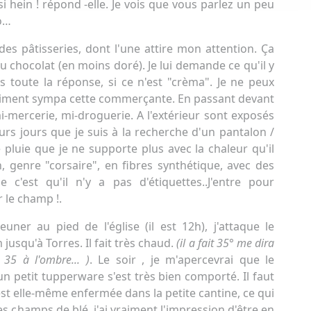
 hein ! répond -elle. Je vois que vous parlez un peu
po…
des pâtisseries, dont l'une attire mon attention. Ça
 chocolat (en moins doré). Je lui demande ce qu'il y
 toute la réponse, si ce n'est "crèma". Je ne peux
. Vraiment sympa cette commerçante. En passant devant
mi-mercerie, mi-droguerie. A l'extérieur sont exposés
eurs jours que je suis à la recherche d'un pantalon /
 pluie que je ne supporte plus avec la chaleur qu'il
un, genre "corsaire", en fibres synthétique, avec des
c'est qu'il n'y a pas d'étiquettes..J'entre pour
 le champ !.
ner au pied de l'église (il est 12h), j'attaque le
jusqu'à Torres. Il fait très chaud.
(il a fait 35° me dira
 35 à l'ombre... )
. Le soir , je m'apercevrai que le
un petit tupperware s'est très bien comporté. Il faut
est elle-même enfermée dans la petite cantine, ce qui
les champs de blé, j'ai vraiment l'impression d'être en