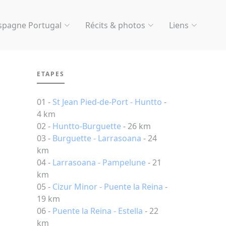
spagne Portugal
Récits & photos
Liens
ETAPES
01 -
St Jean Pied-de-Port - Huntto
-
4 km
02 -
Huntto-Burguette
- 26 km
03 -
Burguette - Larrasoana
- 24
km
04 -
Larrasoana - Pampelune
- 21
km
05 -
Cizur Minor - Puente la Reina
-
19 km
06 -
Puente la Reina - Estella
- 22
km