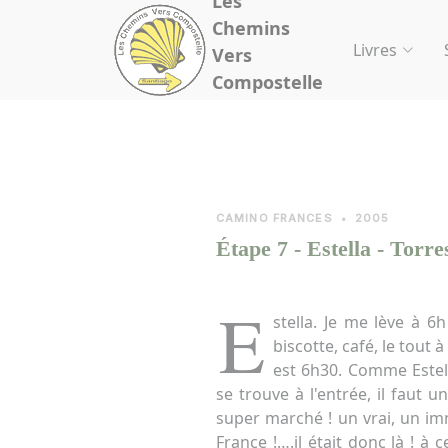
Les
Panneau de gestion des cookies
Chemins
Livres
Vers
Compostelle
CAMINO FRANCES
•
2005
Étape 7 - Estella - Torr
E
stella. Je me lève à 6h
biscotte, café, le tout 
est 6h30. Comme Estel
se trouve à l'entrée, il faut 
super marché ! un vrai, un i
France !….il était donc là ! à