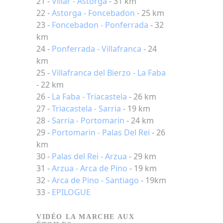
21 -
Villar - Astorga
- 31 km
22 -
Astorga - Foncebadon
- 25 km
23 -
Foncebadon - Ponferrada
- 32
km
24 -
Ponferrada - Villafranca
- 24
km
25 -
Villafranca del Bierzo - La Faba
- 22 km
26 -
La Faba - Triacastela
- 26 km
27 -
Triacastela - Sarria
- 19 km
28 -
Sarria - Portomarin
- 24 km
29 -
Portomarin - Palas Del Rei
- 26
km
30 -
Palas del Rei - Arzua
- 29 km
31 -
Arzua - Arca de Pino
- 19 km
32 -
Arca de Pino - Santiago
- 19km
33 -
EPILOGUE
VIDÉO LA MARCHE AUX