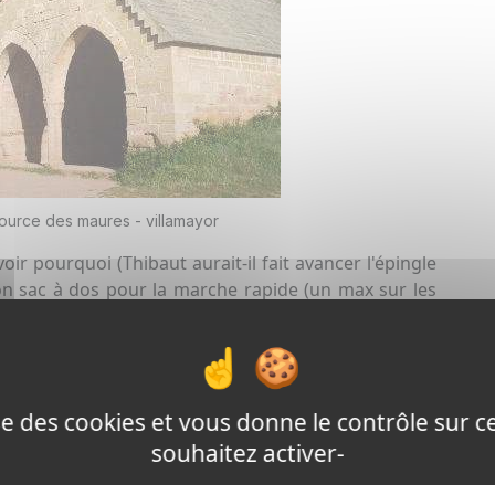
ource des maures - villamayor
voir pourquoi (Thibaut aurait-il fait avancer l'épingle
mon sac à dos pour la marche rapide (un max sur les
l commence à faire chaud mais une petite brise viens
paysage est tantôt semblable à celui de la Beauce
u sud (champs d'oliviers). Je croise Paul et Marie
ste sous des pins.C'est pas l'envie qui m'en manque,
lise des cookies et vous donne le contrôle sur 
t difficile de marcher sous la chaleur qui ne va pas
u chanteur d'hier. Après avoir regardé tout de même
souhaitez activer-
e je suis seul, je m'essaye à l'improvisation . Je