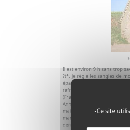
s
Il est environ 9 h sans trop sa
?)*, je règle les sangles de 
épaules) et je met le turbo. I
rafraîchir l'atmosphère. Le 
(France),tantôt à l'Espagne d
Annick qui font une petite sie
-Ce site uti
mais j'ai peur qu'après il soi
manquer d'arriver. Je pense a
derrière moi pour vérifier qu