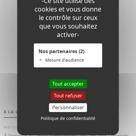
-Ce site utilise des
cookies et vous donne
le contrôle sur ceux
que vous souhaitez
activer-
Nos partenaires
(2)
Mesure d'audience
Tout accepter
Tout refuser
Personnaliser
À LA UNE
Politique de confidentialité
HISTOIRE
•
ANNÉE 1999
À l'occasion de l'année compostellane 1999, une stèle a été posée