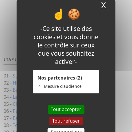
X
Masque
Eglise de cardanuela
-Ce site utilise des
cookies et vous donne
le contrôle sur ceux
que vous souhaitez
ETAPES
activer-
01 -
St Jean Pied-de-Port - Huntto
- 4 km
Nos partenaires
(2)
02 -
Huntto-Burguette
- 26 km
Mesure d'audience
03 -
Burguette - Larrasoana
- 24 km
04 -
Larrasoana - Pampelune
- 21 km
05 -
Cizur Minor - Puente la Reina
- 19 km
Tout accepter
06 -
Puente la Reina - Estella
- 22 km
07 -
Estella - Torres Del Rio
- 28 km
Tout refuser
08 -
Torres - Logroño
- 21 km