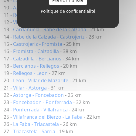
Personnaliser
09 -
Logroño - Azofra
- 33 km
10 -
Azofra - Redecilla
- 26 km
Politique de confidentialité
11 -
Redecilla - Villafranca
- 24 km
12 -
Villafranca - Cardañuela
- 27 km
13 -
Cardañuela - Rabe de la Calzada
- 21 km
14 -
Rabe de la Calzada - Castrojeriz
- 28 km
15 -
Castrojeriz - Fromista
- 25 km
16 -
Fromista - Calzadilla
- 38 km
17 -
Calzadilla - Bercianos
- 34 km
18 -
Bercianos - Reliegos
- 20 km
19 -
Reliegos - Leon
- 27 km
20 -
Leon - Villar de Mazarife
- 21 km
21 -
Villar - Astorga
- 31 km
22 -
Astorga - Foncebadon
- 25 km
23 -
Foncebadon - Ponferrada
- 32 km
24 -
Ponferrada - Villafranca
- 24 km
25 -
Villafranca del Bierzo - La Faba
- 22 km
26 -
La Faba - Triacastela
- 26 km
27 -
Triacastela - Sarria
- 19 km