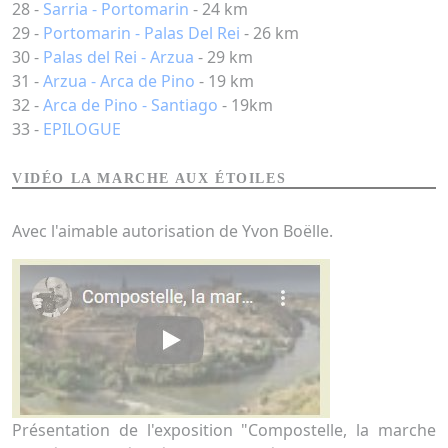
28 -
Sarria - Portomarin
- 24 km
29 -
Portomarin - Palas Del Rei
- 26 km
30 -
Palas del Rei - Arzua
- 29 km
31 -
Arzua - Arca de Pino
- 19 km
32 -
Arca de Pino - Santiago
- 19km
33 -
EPILOGUE
VIDÉO LA MARCHE AUX ÉTOILES
Avec l'aimable autorisation de Yvon Boëlle.
Présentation de l'exposition "Compostelle, la marche