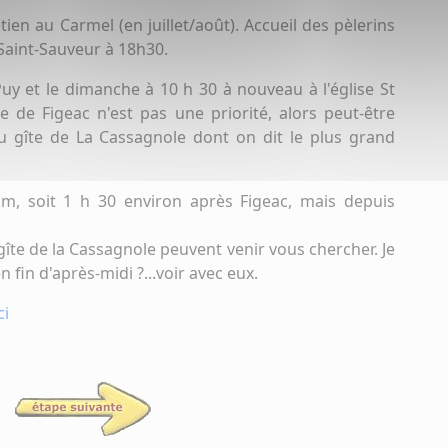
ien au Carmel (en juillet/août). Accueil des pèlerins
 Saint-Sauveur à 18h30.
y et le dimanche à 10 h 30 à nouveau à l'église St
te de Figeac n'est pas une priorité, alors peut-être
au gîte de La Cassagnole dont on dit le plus grand
 km, soit 1 h 30 environ après Figeac, mais depuis
gîte de la Cassagnole peuvent venir vous chercher. Je
 fin d'après-midi ?...voir avec eux.
ci