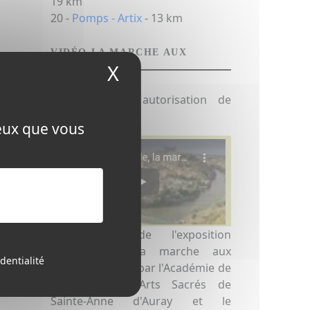
19 km
20 -
Pomps - Artix
- 13 km
VIDÉO LA MARCHE AUX
ÉTOILES
X
Masquer le bandeau
Avec l'aimable autorisation de
Yvon Boëlle.
ceux que vous
Présentation de l'exposition
"Compostelle, la marche aux
dentialité
étoiles" réalisée par l'Académie de
Musique et d'Arts Sacrés de
Sainte-Anne d'Auray et le