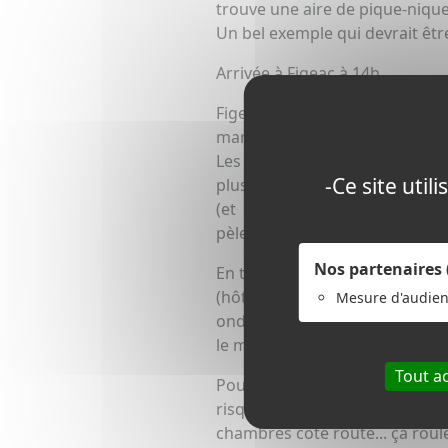
trouve une aire de pique-nique 
Un bel exemple qui devrait êtr
Arrivée à Figeac à 14h.
Figeac ! Pour une si grande 
marché, c'est-à-dire un lit pour
Les gîtes qui offrent à la fois
-Ce site uti
plus de place à 16 euros. À cha
(et c'est leur droit) par des
pèlerins).
Nos partenaires
En tout cas, sur Figeac, il ne v
(hôtel Le Toulouse) - Il a le m
Mesure d'audie
ondes) complètement à part (lo
le matin, au moins on ne dér
Tout a
Pour le reste, une douche po
risque de prendre sa douche 
chambres côté route... ça roule