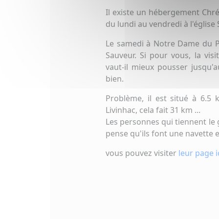
Il existe un hébergement Chrét
du lundi au vendredi à l'église
Le samedi à Notre Dame du Pu
Sauveur. Si pour vous, la visi
vaut-il mieux pousser jusqu'
bien.
Problème, il est situé à 6.5
Livinhac, cela fait 31 km ...
Les personnes qui tiennent le 
pense qu'ils font une navette en
vous pouvez visiter
leur page i