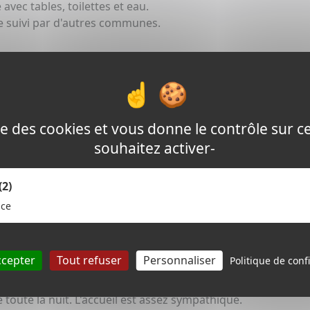
avec tables, toilettes et eau.
e suivi par d'autres communes.
ville, très peu d'hébergements, au sens gîte bon
 12 / 16 euros maxi. c'était en 2009...
 des chambres à 65 euros et à 16 euros n'ont bien sûr
lise des cookies et vous donne le contrôle sur 
que fois, c'est la même chose, les gîtes sont occupés
 touristes... (d'où l'intérêt des gîtes réservés aux
souhaitez activer-
(2)
ous restera plus que "le gîte de la voie romaine"
érite d'exister et d'avoir une cuisine (juste un micro-
nce
cal avec digicode sur l'avenue), c'est pratique pour
ange personne dans les chambres.
ccepter
Tout refuser
Personnaliser
Politique de confi
ur 16 places... (à 15 mn par personne, le dernier
4 heures après son arrivée...), et attention aux
 toute la nuit. L'accueil est assez sympathique.