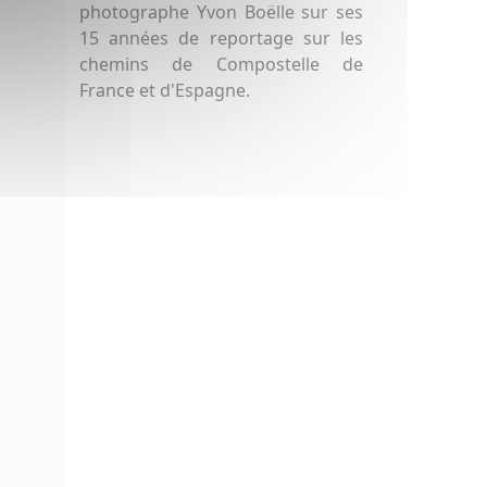
photographe Yvon Boëlle sur ses
15 années de reportage sur les
chemins de Compostelle de
France et d'Espagne.