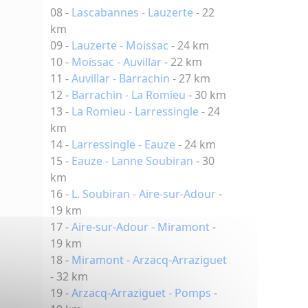
08 -
Lascabannes - Lauzerte
- 22
km
09 -
Lauzerte - Moissac
- 24 km
10 -
Moissac - Auvillar
- 22 km
11 -
Auvillar - Barrachin
- 27 km
12 -
Barrachin - La Romieu
- 30 km
13 -
La Romieu - Larressingle
- 24
km
14 -
Larressingle - Eauze
- 24 km
15 -
Eauze - Lanne Soubiran
- 30
km
16 -
L. Soubiran - Aire-sur-Adour
-
19 km
17 -
Aire-sur-Adour - Miramont
-
19 km
18 -
Miramont - Arzacq-Arraziguet
- 32 km
19 -
Arzacq-Arraziguet - Pomps
-