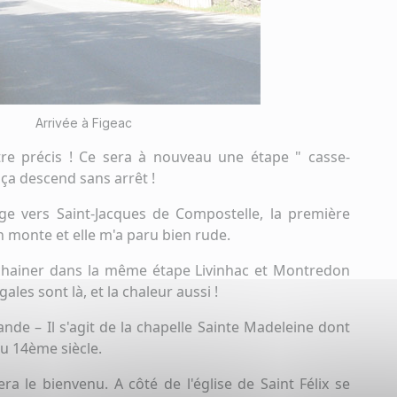
Arrivée à Figeac
re précis ! Ce sera à nouveau une étape " casse-
 ça descend sans arrêt !
ge vers Saint-Jacques de Compostelle, la première
 monte et elle m'a paru bien rude.
nchainer dans la même étape Livinhac et Montredon
igales sont là, et la chaleur aussi !
ande – Il s'agit de la chapelle Sainte Madeleine dont
u 14ème siècle.
era le bienvenu. A côté de l'église de Saint Félix se