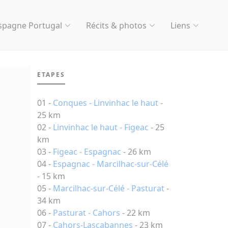
spagne Portugal
Récits & photos
Liens
ETAPES
01 -
Conques - Linvinhac le haut
-
25 km
02 -
Linvinhac le haut - Figeac
- 25
km
03 -
Figeac - Espagnac
- 26 km
04 -
Espagnac - Marcilhac-sur-Célé
- 15 km
05 -
Marcilhac-sur-Célé - Pasturat
-
34 km
06 -
Pasturat - Cahors
- 22 km
07 -
Cahors-Lascabannes
- 23 km